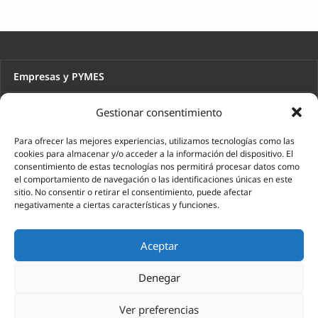
Empresas y PYMES
Autónomos y profesionales
Gestionar consentimiento
Emprendedores
Para ofrecer las mejores experiencias, utilizamos tecnologías como las
cookies para almacenar y/o acceder a la información del dispositivo. El
consentimiento de estas tecnologías nos permitirá procesar datos como
Particulares
el comportamiento de navegación o las identificaciones únicas en este
sitio. No consentir o retirar el consentimiento, puede afectar
Asesoría Laboral
negativamente a ciertas características y funciones.
Asesoría Jurídica
Aceptar
Asesoría Contable
Denegar
Asesoría Fiscal
Ver preferencias