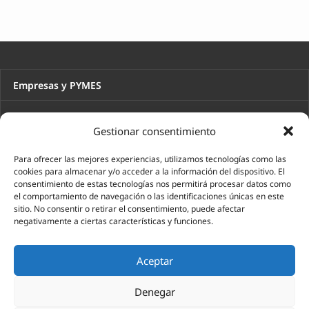
Empresas y PYMES
Autónomos y profesionales
Gestionar consentimiento
Emprendedores
Para ofrecer las mejores experiencias, utilizamos tecnologías como las
cookies para almacenar y/o acceder a la información del dispositivo. El
Particulares
consentimiento de estas tecnologías nos permitirá procesar datos como
el comportamiento de navegación o las identificaciones únicas en este
Asesoría Laboral
sitio. No consentir o retirar el consentimiento, puede afectar
negativamente a ciertas características y funciones.
Asesoría Jurídica
Aceptar
Asesoría Contable
Denegar
Asesoría Fiscal