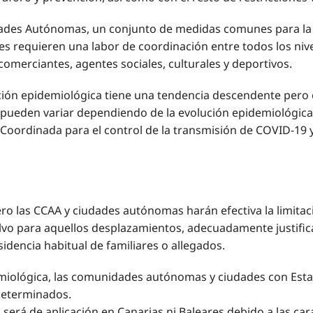
es Autónomas, un conjunto de medidas comunes para la cel
requieren una labor de coordinación entre todos los nivele
omerciantes, agentes sociales, culturales y deportivos.
ción epidemiológica tiene una tendencia descendente pero c
e pueden variar dependiendo de la evolución epidemiológica
oordinada para el control de la transmisión de COVID-19 y
ro las CCAA y ciudades autónomas harán efectiva la limitació
salvo para aquellos desplazamientos, adecuadamente justifi
sidencia habitual de familiares o allegados.
pidemiológica, las comunidades autónomas y ciudades con Es
 determinados.
erá de aplicación en Canarias ni Baleares debido a las carac