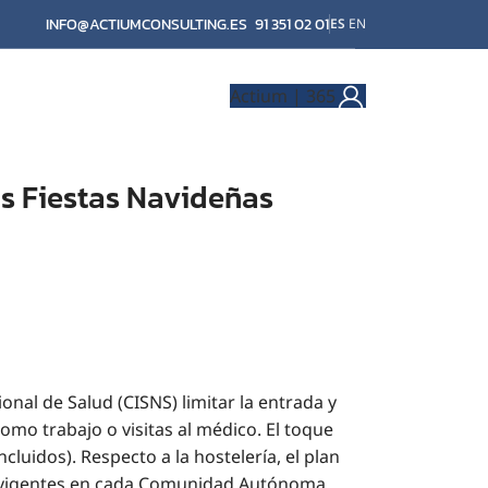
INFO@ACTIUMCONSULTING.ES
91 351 02 01
ES
EN
Actium | 365
s Fiestas Navideñas
onal de Salud (CISNS) limitar la entrada y
omo trabajo o visitas al médico. El toque
luidos). Respecto a la hostelería, el plan
es vigentes en cada Comunidad Autónoma.