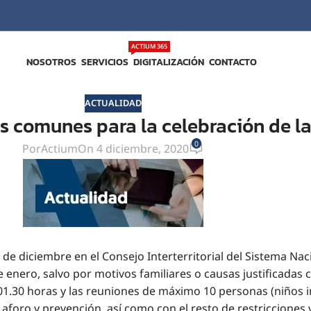
ACTIUM 365
NOSOTROS
SERVICIOS
DIGITALIZACIÓN
CONTACTO
ACTUALIDAD
 comunes para la celebración de la
0
Por
Actium
On 4 diciembre, 2020
e diciembre en el Consejo Interterritorial del Sistema Naci
 enero, salvo por motivos familiares o causas justificadas c
1.30 horas y las reuniones de máximo 10 personas (niños inc
aforo y prevención, así como con el resto de restriccion