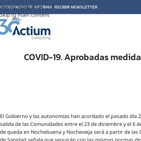
Skip to navigation
TU DESPACHO TE INFORMA
RECIBIR NEWSLETTER
Skip to main content
COVID-19. Aprobadas medidas
El Gobierno y las autonomías han acordado el pasado día 2 d
salida de las Comunidades entre el 23 de diciembre y el 6 de
de queda en Nochebuena y Nochevieja será a partir de las 0
de Sanidad señala que seguirán con las mismas normas de 