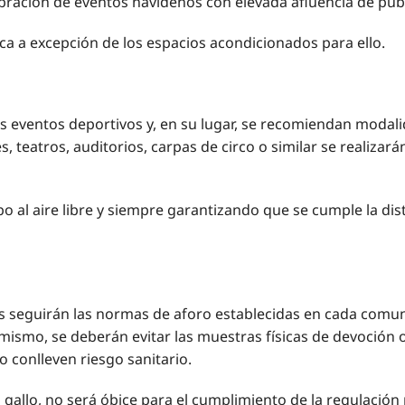
bración de eventos navideños con elevada afluencia de públ
ca a excepción de los espacios acondicionados para ello.
eventos deportivos y, en su lugar, se recomiendan modalidad
, teatros, auditorios, carpas de circo o similar se realizará
abo al aire libre y siempre garantizando que se cumple la di
dos seguirán las normas de aforo establecidas en cada com
imismo, se deberán evitar las muestras físicas de devoción 
o conlleven riesgo sanitario.
gallo, no será óbice para el cumplimiento de la regulación re