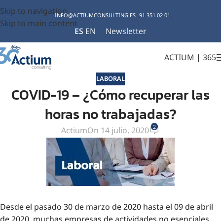
Skip to navigation
INFO@ACTIUMCONSULTING.ES
91 351 02 01
Skip to main content
ES
EN
Newsletter
ACTIUM | 365
LABORAL
COVID-19 – ¿Cómo recuperar las
horas no trabajadas?
2
Actium
On 14 julio, 2020
Desde el pasado 30 de marzo de 2020 hasta el 09 de abril
de 2020, muchas empresas de actividades no esenciales,