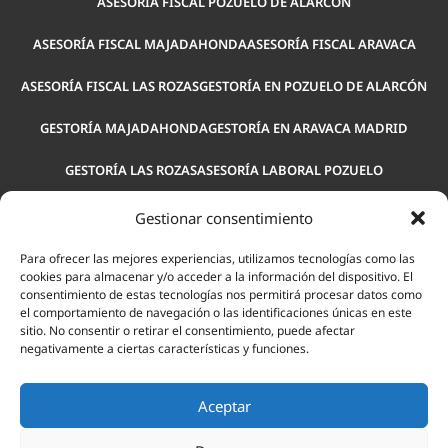
ASESORÍA FISCAL POZUELO DE ALARCÓN
ASESORÍA FISCAL MAJADAHONDA
ASESORÍA FISCAL ARAVACA
ASESORÍA FISCAL LAS ROZAS
GESTORÍA EN POZUELO DE ALARCÓN
GESTORÍA MAJADAHONDA
GESTORÍA EN ARAVACA MADRID
GESTORÍA LAS ROZAS
ASESORÍA LABORAL POZUELO
ASESORÍA LABORAL MAJADAHONDA
ASESORÍA LABORAL ARAVACA
Gestionar consentimiento
ASESORÍA PARA EMPRESAS POZUELO
ASESORÍA LEGAL POZUELO
Para ofrecer las mejores experiencias, utilizamos tecnologías como las
cookies para almacenar y/o acceder a la información del dispositivo. El
consentimiento de estas tecnologías nos permitirá procesar datos como
ASESORÍA LABORAL LAS ROZAS
el comportamiento de navegación o las identificaciones únicas en este
sitio. No consentir o retirar el consentimiento, puede afectar
negativamente a ciertas características y funciones.
© 2026 Actium Consulting.
Aceptar
AVISO LEGAL
POLÍTICA DE PRIVACIDAD
POLÍTICA DE COOKIES