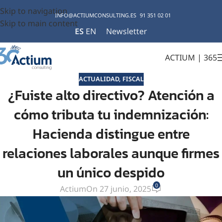
Skip to navigation
INFO@ACTIUMCONSULTING.ES
91 351 02 01
Skip to main content
ES
EN
Newsletter
ACTIUM | 365
ACTUALIDAD
,
FISCAL
¿Fuiste alto directivo? Atención a
cómo tributa tu indemnización:
Hacienda distingue entre
relaciones laborales aunque firmes
un único despido
0
Actium
On 27 junio, 2025