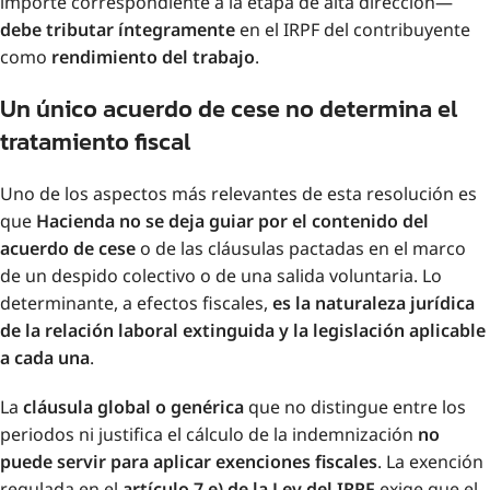
importe correspondiente a la etapa de alta dirección—
debe tributar íntegramente
en el IRPF del contribuyente
como
rendimiento del trabajo
.
Un único acuerdo de cese no determina el
tratamiento fiscal
Uno de los aspectos más relevantes de esta resolución es
que
Hacienda no se deja guiar por el contenido del
acuerdo de cese
o de las cláusulas pactadas en el marco
de un despido colectivo o de una salida voluntaria. Lo
determinante, a efectos fiscales,
es la naturaleza jurídica
de la relación laboral extinguida y la legislación aplicable
a cada una
.
La
cláusula global o genérica
que no distingue entre los
periodos ni justifica el cálculo de la indemnización
no
puede servir para aplicar exenciones fiscales
. La exención
regulada en el
artículo 7.e) de la Ley del IRPF
exige que el