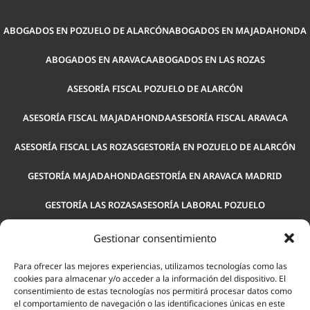
ABOGADOS EN POZUELO DE ALARCÓN
ABOGADOS EN MAJADAHONDA
ABOGADOS EN ARAVACA
ABOGADOS EN LAS ROZAS
ASESORÍA FISCAL POZUELO DE ALARCÓN
ASESORÍA FISCAL MAJADAHONDA
ASESORÍA FISCAL ARAVACA
ASESORÍA FISCAL LAS ROZAS
GESTORÍA EN POZUELO DE ALARCÓN
GESTORÍA MAJADAHONDA
GESTORÍA EN ARAVACA MADRID
GESTORÍA LAS ROZAS
ASESORÍA LABORAL POZUELO
ASESORÍA LABORAL MAJADAHONDA
ASESORÍA LABORAL ARAVACA
Gestionar consentimiento
ASESORÍA PARA EMPRESAS POZUELO
ASESORÍA LEGAL POZUELO
Para ofrecer las mejores experiencias, utilizamos tecnologías como las
cookies para almacenar y/o acceder a la información del dispositivo. El
consentimiento de estas tecnologías nos permitirá procesar datos como
ASESORÍA LABORAL LAS ROZAS
el comportamiento de navegación o las identificaciones únicas en este