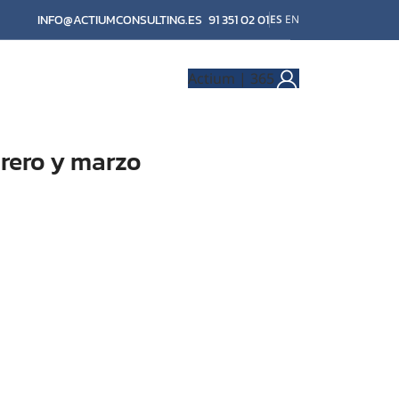
INFO@ACTIUMCONSULTING.ES
91 351 02 01
ES
EN
Actium | 365
brero y marzo