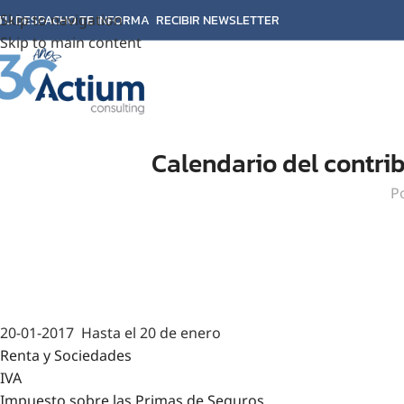
Skip to navigation
TU DESPACHO TE INFORMA
RECIBIR NEWSLETTER
Skip to main content
Calendario del contri
P
20-01-2017
Hasta el 20 de enero
Renta y Sociedades
IVA
Impuesto sobre las Primas de Seguros