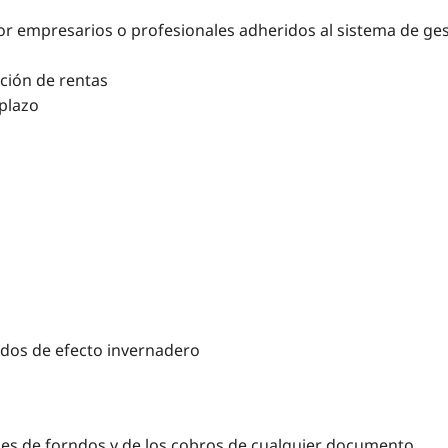
r empresarios o profesionales adheridos al sistema de gest
ción de rentas
 plazo
ados de efecto invernadero
nes de forndos y de los cobros de cualquier documento