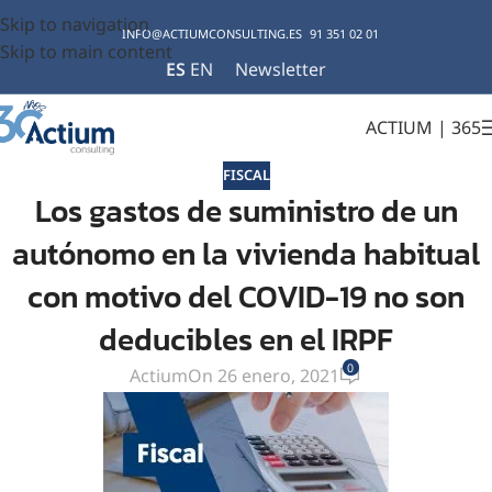
Skip to navigation
INFO@ACTIUMCONSULTING.ES
91 351 02 01
Skip to main content
ES
EN
Newsletter
ACTIUM | 365
FISCAL
Los gastos de suministro de un
autónomo en la vivienda habitual
con motivo del COVID-19 no son
deducibles en el IRPF
0
Actium
On 26 enero, 2021