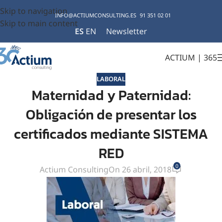
Skip to navigation
INFO@ACTIUMCONSULTING.ES
91 351 02 01
Skip to main content
ES
EN
Newsletter
ACTIUM | 365
LABORAL
Maternidad y Paternidad:
Obligación de presentar los
certificados mediante SISTEMA
RED
0
Actium Consulting
On 26 abril, 2018