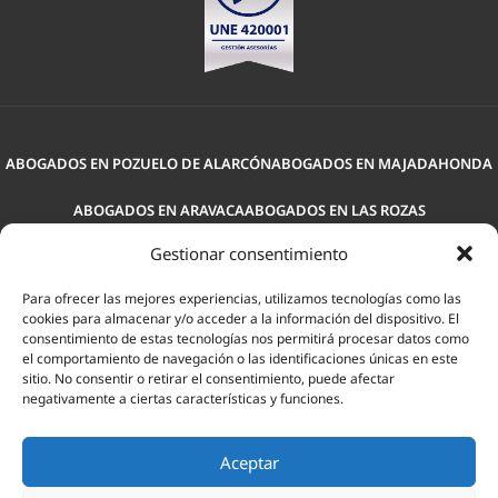
ABOGADOS EN POZUELO DE ALARCÓN
ABOGADOS EN MAJADAHONDA
ABOGADOS EN ARAVACA
ABOGADOS EN LAS ROZAS
Gestionar consentimiento
ASESORÍA FISCAL POZUELO DE ALARCÓN
Para ofrecer las mejores experiencias, utilizamos tecnologías como las
ASESORÍA FISCAL MAJADAHONDA
ASESORÍA FISCAL ARAVACA
cookies para almacenar y/o acceder a la información del dispositivo. El
consentimiento de estas tecnologías nos permitirá procesar datos como
ASESORÍA FISCAL LAS ROZAS
GESTORÍA EN POZUELO DE ALARCÓN
el comportamiento de navegación o las identificaciones únicas en este
sitio. No consentir o retirar el consentimiento, puede afectar
GESTORÍA MAJADAHONDA
GESTORÍA EN ARAVACA MADRID
negativamente a ciertas características y funciones.
GESTORÍA LAS ROZAS
ASESORÍA LABORAL POZUELO
Aceptar
ASESORÍA LABORAL MAJADAHONDA
ASESORÍA LABORAL ARAVACA