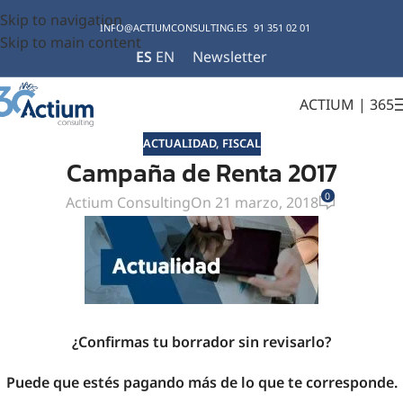
Skip to navigation
INFO@ACTIUMCONSULTING.ES
91 351 02 01
Skip to main content
ES
EN
Newsletter
ACTIUM | 365
ACTUALIDAD
,
FISCAL
Campaña de Renta 2017
0
Actium Consulting
On 21 marzo, 2018
¿Confirmas tu borrador sin revisarlo?
Puede que estés pagando más de lo que te corresponde.