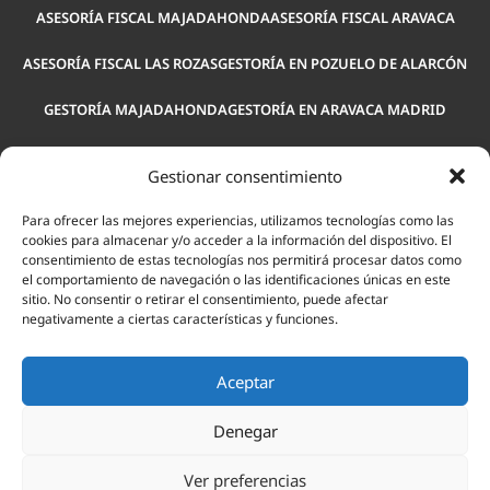
ASESORÍA FISCAL MAJADAHONDA
ASESORÍA FISCAL ARAVACA
ASESORÍA FISCAL LAS ROZAS
GESTORÍA EN POZUELO DE ALARCÓN
GESTORÍA MAJADAHONDA
GESTORÍA EN ARAVACA MADRID
GESTORÍA LAS ROZAS
ASESORÍA LABORAL POZUELO
Gestionar consentimiento
ASESORÍA LABORAL MAJADAHONDA
ASESORÍA LABORAL ARAVACA
Para ofrecer las mejores experiencias, utilizamos tecnologías como las
cookies para almacenar y/o acceder a la información del dispositivo. El
ASESORÍA PARA EMPRESAS POZUELO
ASESORÍA LEGAL POZUELO
consentimiento de estas tecnologías nos permitirá procesar datos como
el comportamiento de navegación o las identificaciones únicas en este
ASESORÍA LABORAL LAS ROZAS
sitio. No consentir o retirar el consentimiento, puede afectar
negativamente a ciertas características y funciones.
© 2026 Actium Consulting.
Aceptar
AVISO LEGAL
POLÍTICA DE PRIVACIDAD
POLÍTICA DE COOKIES
Denegar
CONDICIONES GENERALES DE CONTRATACIÓN
CANAL DE DENUNCIAS
Ver preferencias