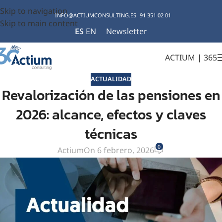
Skip to navigation
INFO@ACTIUMCONSULTING.ES
91 351 02 01
Skip to main content
ES
EN
Newsletter
ACTIUM | 365
ACTUALIDAD
Revalorización de las pensiones en
2026: alcance, efectos y claves
técnicas
0
Actium
On 6 febrero, 2026