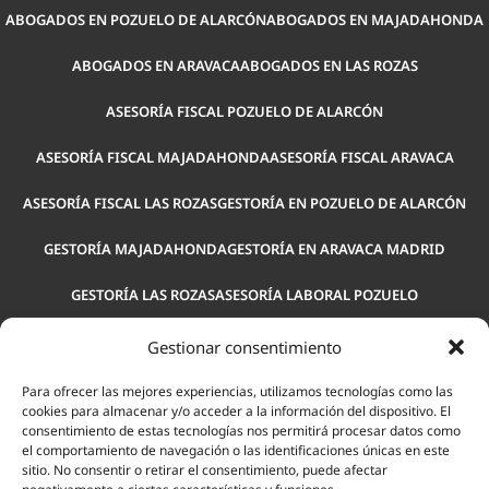
ABOGADOS EN POZUELO DE ALARCÓN
ABOGADOS EN MAJADAHONDA
ABOGADOS EN ARAVACA
ABOGADOS EN LAS ROZAS
ASESORÍA FISCAL POZUELO DE ALARCÓN
ASESORÍA FISCAL MAJADAHONDA
ASESORÍA FISCAL ARAVACA
ASESORÍA FISCAL LAS ROZAS
GESTORÍA EN POZUELO DE ALARCÓN
GESTORÍA MAJADAHONDA
GESTORÍA EN ARAVACA MADRID
GESTORÍA LAS ROZAS
ASESORÍA LABORAL POZUELO
ASESORÍA LABORAL MAJADAHONDA
ASESORÍA LABORAL ARAVACA
Gestionar consentimiento
ASESORÍA PARA EMPRESAS POZUELO
ASESORÍA LEGAL POZUELO
Para ofrecer las mejores experiencias, utilizamos tecnologías como las
cookies para almacenar y/o acceder a la información del dispositivo. El
consentimiento de estas tecnologías nos permitirá procesar datos como
ASESORÍA LABORAL LAS ROZAS
el comportamiento de navegación o las identificaciones únicas en este
sitio. No consentir o retirar el consentimiento, puede afectar