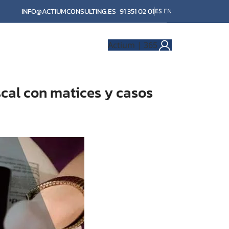
INFO@ACTIUMCONSULTING.ES
91 351 02 01
ES
EN
Actium | 365
scal con matices y casos