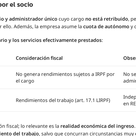
por el socio
io y administrador único
cuyo cargo
no está retribuido
, p
r ello. Además, la empresa asume la
cuota de autónomo
y 
ario y los servicios efectivamente prestados
:
Consideración fiscal
Obse
No genera rendimientos sujetos a IRPF por
No se
el cargo
admin
Indep
Rendimientos del trabajo (art. 17.1 LIRPF)
en R
n fiscal; lo relevante es la
realidad económica del ingreso
ento del trabajo
, salvo que concurran circunstancias muy e