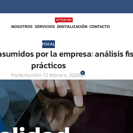
ACTIUM 365
NOSOTROS
SERVICIOS
DIGITALIZACIÓN
CONTACTO
FISCAL
asumidos por la empresa: análisis fi
prácticos
0
Por
Actium
On 12 febrero, 2026