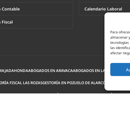
a Contable
Calendario Laboral
 Fiscal
Para ofrecer
almacenar y/
tecnologías
las identifi
afectar nega
A
 MAJADAHONDA
ABOGADOS EN ARAVACA
ABOGADOS EN LAS ROZAS
ASES
ORÍA FISCAL LAS ROZAS
GESTORÍA EN POZUELO DE ALARCÓN
GESTORÍA
ABORAL MAJADAHONDA
ASESORÍA LABORAL ARAVACA
ASESORÍA PARA E
ASESORÍA LABORAL LAS ROZAS