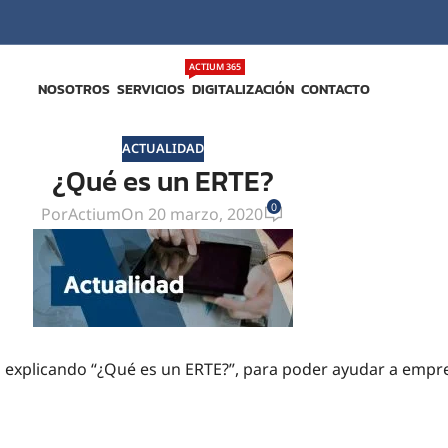
ACTIUM 365
NOSOTROS
SERVICIOS
DIGITALIZACIÓN
CONTACTO
ACTUALIDAD
¿Qué es un ERTE?
0
Por
Actium
On 20 marzo, 2020
explicando “¿Qué es un ERTE?”, para poder ayudar a empr