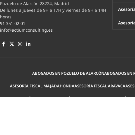
Pozuelo de Alarcón 28224, Madrid
Asesorí
De lunes a jueves de 9H a 17H y viernes de 9H a 14H
horas.
Asesoría
91 351 02 01
info@actiumconsulting.es
ABOGADOS EN POZUELO DE ALARCÓN
ABOGADOS EN
ASESORÍA FISCAL MAJADAHONDA
ASESORÍA FISCAL ARAVACA
ASES
GESTORÍA LAS ROZAS
ASESORÍA LABORAL POZUELO
ASESORÍA L