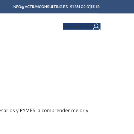
INFO@ACTIUMCONSULTING.ES
91 351 02 01
ES
EN
Actium | 365
esarios y PYMES a comprender mejor y