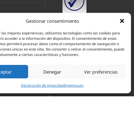
Gestionar consentimiento
 las mejores experiencias, utilizamos tecnologías como las cookies para
o acceder a la información del dispositivo. El consentimiento de estas
 nos permitirá procesar datos como el comportamiento de navegación o
caciones únicas en este sitio. No consentir o retirar el consentimiento, puede
tivamente a ciertas características y funciones.
ceptar
Denegar
Ver preferencias
ORÍA FISCAL POZUELO DE ALARCÓN
 MAJADAHONDA
GESTORÍA EN ARAVACA MADRID
Declaración de privacidad
Impressum
MPRESAS POZUELO
ASESORÍA LEGAL POZUELO