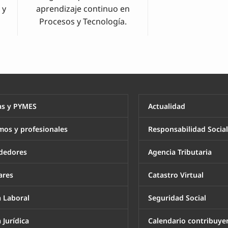
 y
aprendizaje continuo en
Procesos y Tecnología.
s y PYMES
Actualidad
os y profesionales
Responsabilidad Socia
dedores
Agencia Tributaria
ares
Catastro Virtual
a Laboral
Seguridad Social
 Jurídica
Calendario contribuye