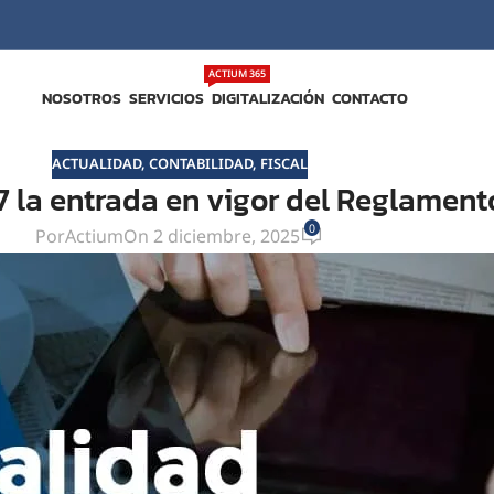
ACTIUM 365
NOSOTROS
SERVICIOS
DIGITALIZACIÓN
CONTACTO
ACTUALIDAD
,
CONTABILIDAD
,
FISCAL
7 la entrada en vigor del Reglamen
0
Por
Actium
On 2 diciembre, 2025