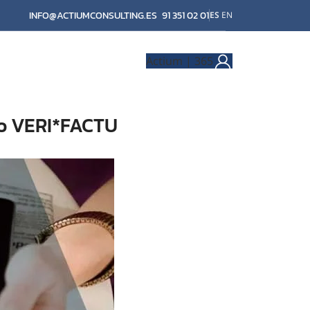
INFO@ACTIUMCONSULTING.ES
91 351 02 01
ES
EN
Actium | 365
to VERI*FACTU