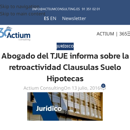
Skip to navigation
INFO@ACTIUMCONSULTING.ES
91 351 02 01
Skip to main content
ES
EN
Newsletter
ACTIUM | 365
JURÍDICO
Abogado del TJUE informa sobre la
retroactividad Clausulas Suelo
Hipotecas
0
Actium Consulting
On 13 julio, 2016