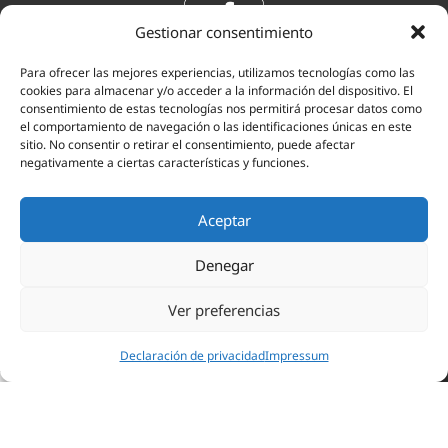
Gestionar consentimiento
Para ofrecer las mejores experiencias, utilizamos tecnologías como las
cookies para almacenar y/o acceder a la información del dispositivo. El
consentimiento de estas tecnologías nos permitirá procesar datos como
el comportamiento de navegación o las identificaciones únicas en este
sitio. No consentir o retirar el consentimiento, puede afectar
negativamente a ciertas características y funciones.
Aceptar
Denegar
ABOGADOS EN POZUELO DE ALARCÓN
ABOGADOS EN MAJADAHONDA
Ver preferencias
ABOGADOS EN ARAVACA
ABOGADOS EN LAS ROZAS
Declaración de privacidad
Impressum
ASESORÍA FISCAL POZUELO DE ALARCÓN
dir Cita
91 351 02 01
Cómo llegar
ASESORÍA FISCAL MAJADAHONDA
ASESORÍA FISCAL ARAVACA
ASESORÍA FISCAL LAS ROZAS
GESTORÍA EN POZUELO DE ALARCÓN