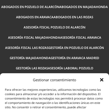
ABOGADOS EN POZUELO DE ALARCÓN
ABOGADOS EN MAJADAHONDA
ABOGADOS EN ARAVACA
ABOGADOS EN LAS ROZAS
ASESORÍA FISCAL POZUELO DE ALARCÓN
ASESORÍA FISCAL MAJADAHONDA
ASESORÍA FISCAL ARAVACA
ASESORÍA FISCAL LAS ROZAS
GESTORÍA EN POZUELO DE ALARCÓN
GESTORÍA MAJADAHONDA
GESTORÍA EN ARAVACA MADRID
GESTORÍA LAS ROZAS
ASESORÍA LABORAL POZUELO
ASESORÍA LABORAL MAJADAHONDA
ASESORÍA LABORAL ARAVACA
Gestionar consentimiento
ASESORÍA PARA EMPRESAS POZUELO
ASESORÍA LEGAL POZUELO
Para ofrecer las mejores experiencias, utilizamos tecnologías como las
cookies para almacenar y/o acceder a la información del dispositivo. El
consentimiento de estas tecnologías nos permitirá procesar datos como
ASESORÍA LABORAL LAS ROZAS
el comportamiento de navegación o las identificaciones únicas en este
sitio. No consentir o retirar el consentimiento, puede afectar