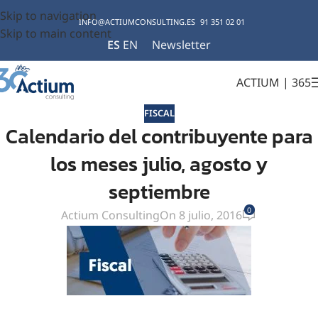
Skip to navigation
INFO@ACTIUMCONSULTING.ES
91 351 02 01
Skip to main content
ES
EN
Newsletter
ACTIUM | 365
FISCAL
Calendario del contribuyente para
los meses julio, agosto y
septiembre
0
Actium Consulting
On 8 julio, 2016