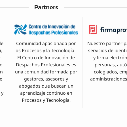
Partners
de
Comunidad apasionada por
Nuestro partner p
,
los Procesos y la Tecnología –
servicios de ident
e
El Centro de Innovación de
y firma electró
io
Despachos Profesionales es
personas, aut
on
una comunidad formada por
colegiados, em
de
gestores, asesores y
administraciones
abogados que buscan un
 y
aprendizaje continuo en
Procesos y Tecnología.