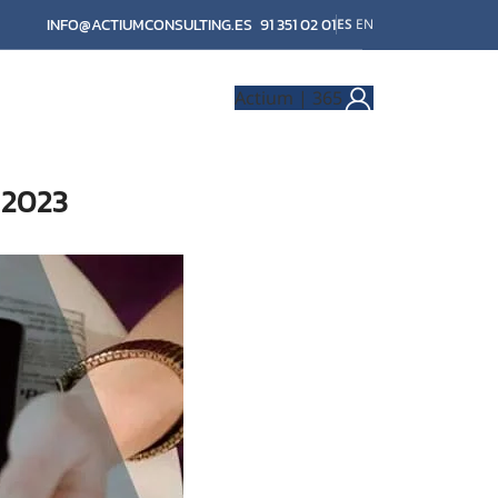
INFO@ACTIUMCONSULTING.ES
91 351 02 01
ES
EN
Actium | 365
 2023