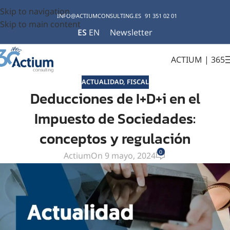
Skip to navigation
INFO@ACTIUMCONSULTING.ES
91 351 02 01
Skip to main content
ES
EN
Newsletter
ACTIUM | 365
ACTUALIDAD
,
FISCAL
Deducciones de I+D+i en el
Impuesto de Sociedades:
conceptos y regulación
0
Actium
On 9 mayo, 2024