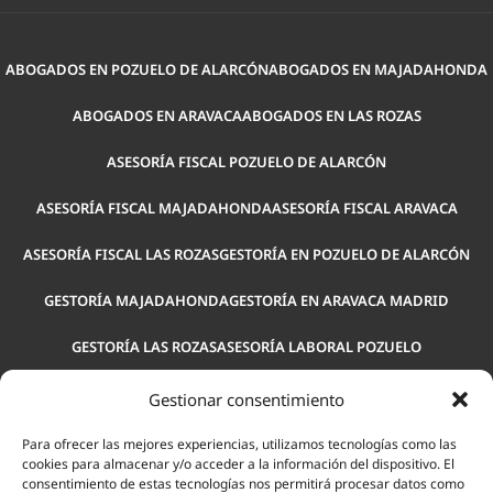
ABOGADOS EN POZUELO DE ALARCÓN
ABOGADOS EN MAJADAHONDA
ABOGADOS EN ARAVACA
ABOGADOS EN LAS ROZAS
ASESORÍA FISCAL POZUELO DE ALARCÓN
ASESORÍA FISCAL MAJADAHONDA
ASESORÍA FISCAL ARAVACA
ASESORÍA FISCAL LAS ROZAS
GESTORÍA EN POZUELO DE ALARCÓN
GESTORÍA MAJADAHONDA
GESTORÍA EN ARAVACA MADRID
GESTORÍA LAS ROZAS
ASESORÍA LABORAL POZUELO
ASESORÍA LABORAL MAJADAHONDA
ASESORÍA LABORAL ARAVACA
Gestionar consentimiento
ASESORÍA PARA EMPRESAS POZUELO
ASESORÍA LEGAL POZUELO
Para ofrecer las mejores experiencias, utilizamos tecnologías como las
cookies para almacenar y/o acceder a la información del dispositivo. El
consentimiento de estas tecnologías nos permitirá procesar datos como
ASESORÍA LABORAL LAS ROZAS