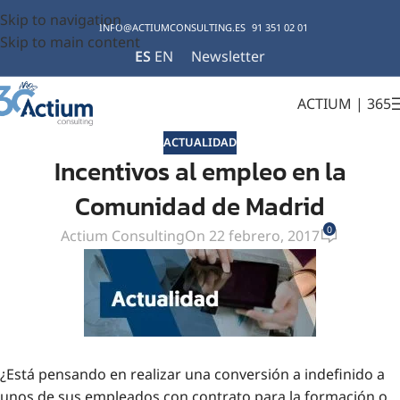
Skip to navigation
INFO@ACTIUMCONSULTING.ES
91 351 02 01
Skip to main content
ES
EN
Newsletter
ACTIUM | 365
ACTUALIDAD
Incentivos al empleo en la
Comunidad de Madrid
0
Actium Consulting
On 22 febrero, 2017
¿Está pensando en realizar una conversión a indefinido a
unos de sus empleados con contrato para la formación o