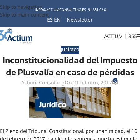
Skip to navigation
INFO@ACTIUMCONSULTING.ES
91 351 02 01
Skip to main content
ES
EN
Newsletter
ACTIUM | 365
JURÍDICO
Inconstitucionalidad del Impuesto
de Plusvalía en caso de pérdidas
0
Actium Consulting
On 21 febrero, 2017
El Pleno del Tribunal Constitucional, por unanimidad, el 16
de febrero de 2017, ha dictado
sentencia
que ha estimado