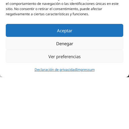
el comportamiento de navegación o las identificaciones únicas en este
sitio. No consentir o retirar el consentimiento, puede afectar
negativamente a ciertas características y funciones.
Aceptar
Denegar
Ver preferencias
ABOGADOS EN POZUELO DE ALARCÓN
ABOGADOS EN MAJADAHONDA
Declaración de privacidad
Impressum
dir Cita
91 351 02 01
Cómo llegar
ABOGADOS EN ARAVACA
ABOGADOS EN LAS ROZAS
ASESORÍA FISCAL POZUELO DE ALARCÓN
ASESORÍA FISCAL MAJADAHONDA
ASESORÍA FISCAL ARAVACA
ASESORÍA FISCAL LAS ROZAS
GESTORÍA EN POZUELO DE ALARCÓN
GESTORÍA MAJADAHONDA
GESTORÍA EN ARAVACA MADRID