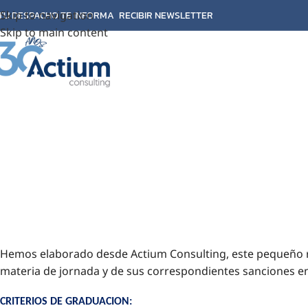
Skip to navigation
TU DESPACHO TE INFORMA
RECIBIR NEWSLETTER
Skip to main content
Hemos elaborado desde Actium Consulting, este pequeño r
materia de jornada y de sus correspondientes sanciones en f
CRITERIOS DE GRADUACION: