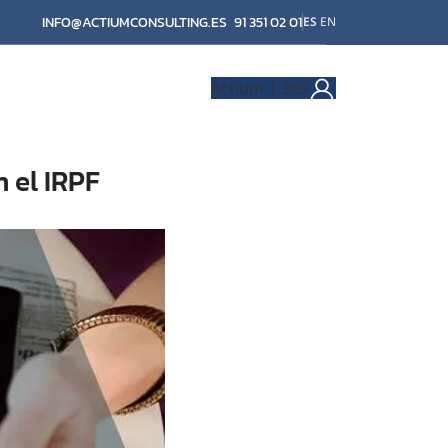
INFO@ACTIUMCONSULTING.ES
91 351 02 01
ES
EN
Actium | 365
 el IRPF