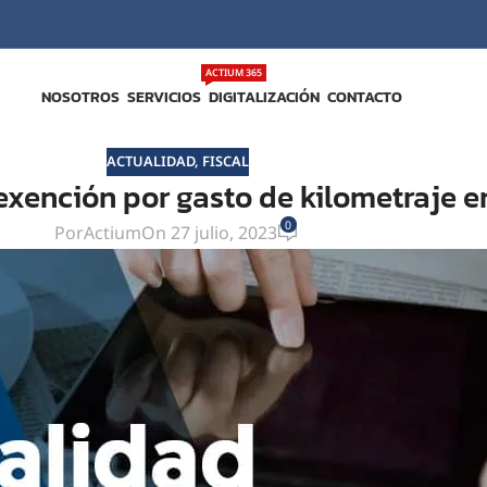
ACTIUM 365
NOSOTROS
SERVICIOS
DIGITALIZACIÓN
CONTACTO
ACTUALIDAD
,
FISCAL
xención por gasto de kilometraje en
0
Por
Actium
On 27 julio, 2023