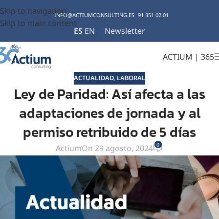
Skip to navigation
INFO@ACTIUMCONSULTING.ES
91 351 02 01
Skip to main content
ES
EN
Newsletter
ACTIUM | 365
ACTUALIDAD
,
LABORAL
Ley de Paridad: Así afecta a las
adaptaciones de jornada y al
permiso retribuido de 5 días
0
Actium
On 29 agosto, 2024