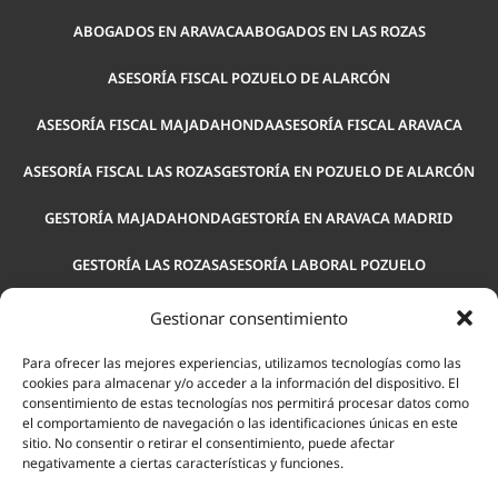
ABOGADOS EN ARAVACA
ABOGADOS EN LAS ROZAS
ASESORÍA FISCAL POZUELO DE ALARCÓN
ASESORÍA FISCAL MAJADAHONDA
ASESORÍA FISCAL ARAVACA
ASESORÍA FISCAL LAS ROZAS
GESTORÍA EN POZUELO DE ALARCÓN
GESTORÍA MAJADAHONDA
GESTORÍA EN ARAVACA MADRID
GESTORÍA LAS ROZAS
ASESORÍA LABORAL POZUELO
ASESORÍA LABORAL MAJADAHONDA
ASESORÍA LABORAL ARAVACA
Gestionar consentimiento
ASESORÍA PARA EMPRESAS POZUELO
ASESORÍA LEGAL POZUELO
Para ofrecer las mejores experiencias, utilizamos tecnologías como las
cookies para almacenar y/o acceder a la información del dispositivo. El
consentimiento de estas tecnologías nos permitirá procesar datos como
ASESORÍA LABORAL LAS ROZAS
el comportamiento de navegación o las identificaciones únicas en este
sitio. No consentir o retirar el consentimiento, puede afectar
negativamente a ciertas características y funciones.
© 2026 Actium Consulting.